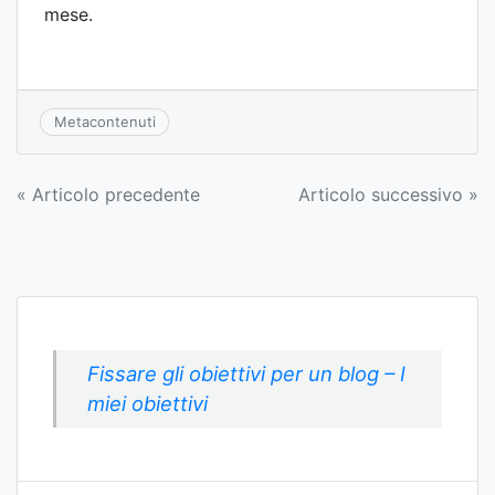
mese.
Metacontenuti
Navigazione
« Articolo precedente
Articolo successivo »
articoli
Fissare gli obiettivi per un blog – I
miei obiettivi